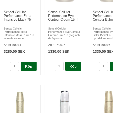
Sensai Cellular
Sensai Cellular
Sensai Cellul
Performance Extra
Performance Eye
Performance
Intensive Mask 75ml
Contour Cream 15ml
Contour Balm
Sensai Cellular
Sensai Cellular
Sensai Cellular
Performance Extra
Performance Eye Contour
Performance Ey
Intensive Mask 75ml "En
Cream 15ml "En lyxig och
Balm 15ml "En
intensiv anti-agei...
rik ögoncre...
uppfriskande och 
Art nr. 50074
Art nr. 50075
Art nr. 50076
3280,00 SEK
1330,00 SEK
1330,00 SE
Köp
Köp