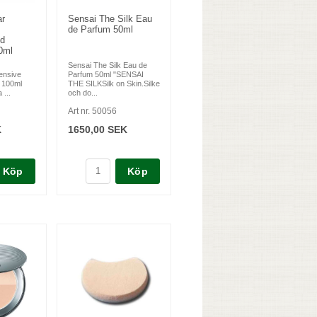
ar
Sensai The Silk Eau
de Parfum 50ml
nd
0ml
Sensai The Silk Eau de
ensive
Parfum 50ml "SENSAI
 100ml
THE SILKSilk on Skin.Silke
 ...
och do...
Art nr. 50056
K
1650,00 SEK
Köp
Köp