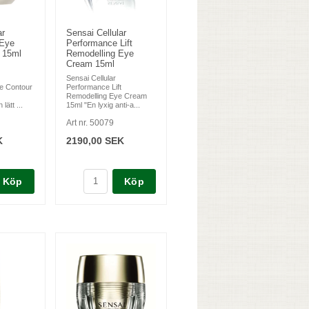
ar
Sensai Cellular
 Eye
Performance Lift
 15ml
Remodelling Eye
Cream 15ml
Sensai Cellular
e Contour
Performance Lift
Remodelling Eye Cream
lätt ...
15ml "En lyxig anti-a...
Art nr. 50079
K
2190,00 SEK
Köp
Köp