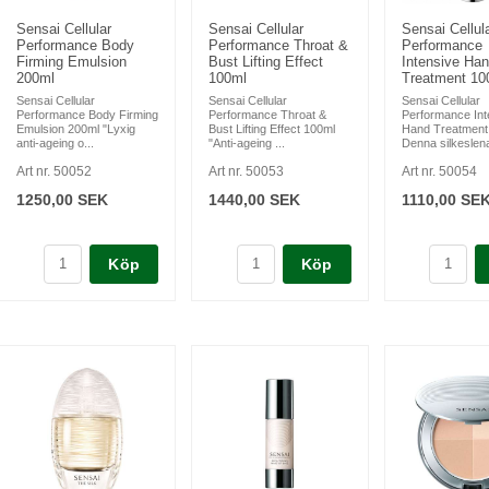
Sensai Cellular
Sensai Cellular
Sensai Cellul
Performance Body
Performance Throat &
Performance
Firming Emulsion
Bust Lifting Effect
Intensive Ha
200ml
100ml
Treatment 10
Sensai Cellular
Sensai Cellular
Sensai Cellular
Performance Body Firming
Performance Throat &
Performance Int
Emulsion 200ml "Lyxig
Bust Lifting Effect 100ml
Hand Treatment
anti-ageing o...
"Anti-ageing ...
Denna silkeslena
Art nr. 50052
Art nr. 50053
Art nr. 50054
1250,00 SEK
1440,00 SEK
1110,00 SE
Köp
Köp