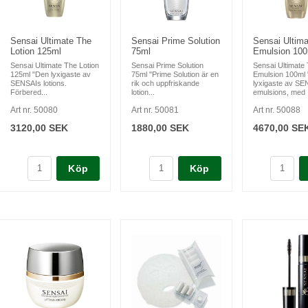
Sensai Ultimate The
Sensai Prime Solution
Sensai Ultim
Lotion 125ml
75ml
Emulsion 100
Sensai Ultimate The Lotion
Sensai Prime Solution
Sensai Ultimate
125ml "Den lyxigaste av
75ml "Prime Solution är en
Emulsion 100ml
SENSAIs lotions.
rik och uppfriskande
lyxigaste av SE
Förbered...
lotion...
emulsions, med .
Art nr. 50080
Art nr. 50081
Art nr. 50088
3120,00 SEK
1880,00 SEK
4670,00 SE
Köp
Köp