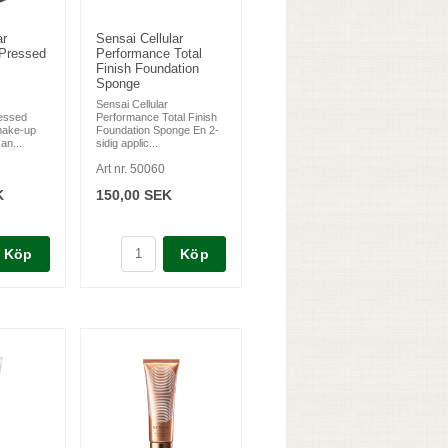
ar
Sensai Cellular
Pressed
Performance Total
Finish Foundation
Sponge
Sensai Cellular
essed
Performance Total Finish
make-up
Foundation Sponge En 2-
an...
sidig applic...
Art nr. 50060
K
150,00 SEK
Köp
Köp