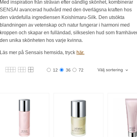
Med inspiration från strävan efter oändlig skönhet, kombinerar
SENSAI avancerad hudvård med den överlägsna kraften hos
den värdefulla ingrediensen Koishimaru-Silk. Den utsökta
blandningen av vetenskap och natur fungerar i harmoni med
kroppen och skapar en fulländad, silkseslen hud som framhäve
den unika skönheten hos varje kvinna.
Läs mer på Sensais hemsida, tryck
här.
Välj sortering
12
36
72