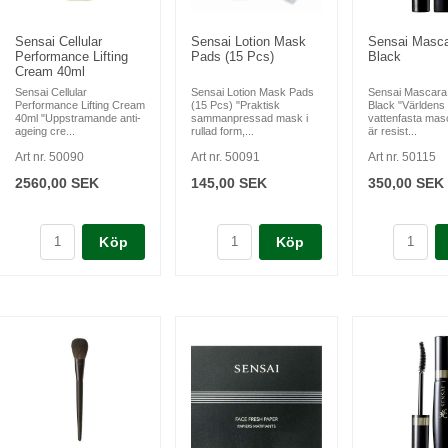
Sensai Cellular
Sensai Lotion Mask
Sensai Masca
Performance Lifting
Pads (15 Pcs)
Black
Cream 40ml
Sensai Cellular
Sensai Lotion Mask Pads
Sensai Mascara
Performance Lifting Cream
(15 Pcs) "Praktisk
Black "Världens 
40ml "Uppstramande anti-
sammanpressad mask i
vattenfasta ma
ageing cre...
rullad form,...
är resist...
Art nr. 50090
Art nr. 50091
Art nr. 50115
2560,00 SEK
145,00 SEK
350,00 SEK
Köp
Köp