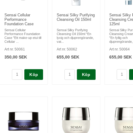
Sensai Cellular
Sensai Silky Purifying
Sensai Silky 
Performance
Cleansing Oil 150ml
Cleansing Cr
Foundation Case
125ml
Sensai Cellular
Sensai Silky Purifying
Sensai Silky Puri
Performance Foundation
Cleansing Oil 150ml "En
Cleansing Crea
Case "Ett make-up etui till
lyxig och djuprengörande,
"En fyllig och
Cellular ...
vat...
djuprengörande, 
Art nr. 50061
Art nr. 50062
Art nr. 50064
350,00 SEK
655,00 SEK
655,00 SEK
Köp
Köp