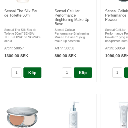
Sensai The Silk Eau
Sensai Cellular
Sensai Cellul
de Toilette 50ml
Performance
Performance 
Brightening Make-Up
Powder
Base
Sensai The Silk Eau de
Sensai Cellular
Sensai Cellular
Toilette 50ml "SENSAI
Performance Brightening
Performance Pr
THE SILKSilk on SkinSilke
Make-Up Base "Lyxig
Powder "Lyxig 
och d...
make-up bas/prim...
bas/primer, som 
Art nr. 50057
Art nr. 50058
Art nr. 50059
1300,00 SEK
890,00 SEK
1090,00 SE
Köp
Köp