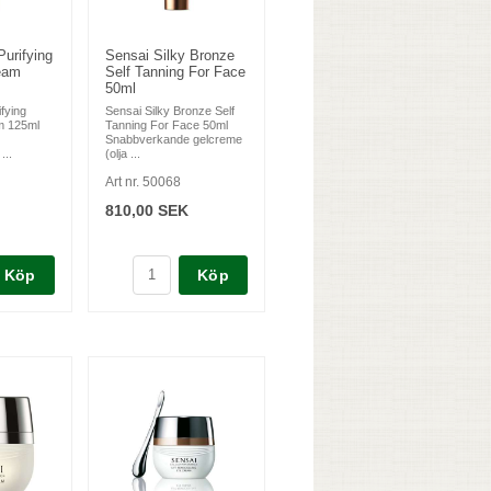
Purifying
Sensai Silky Bronze
eam
Self Tanning For Face
50ml
fying
Sensai Silky Bronze Self
m 125ml
Tanning For Face 50ml
Snabbverkande gelcreme
...
(olja ...
Art nr. 50068
810,00 SEK
Köp
Köp