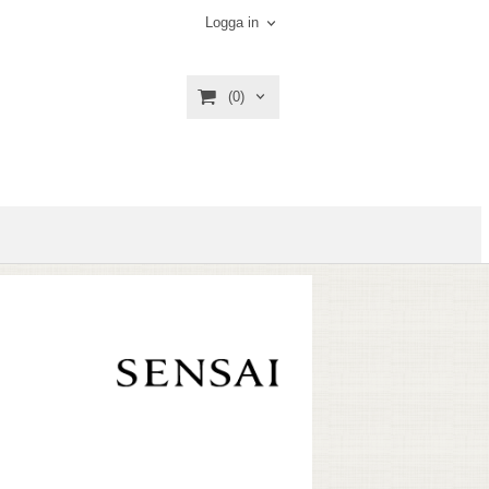
Logga in
(0)
k