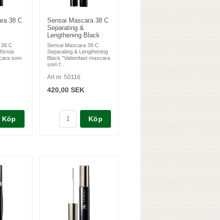
ra 38 C
Sensai Mascara 38 C
Separating &
Lengthening Black
 38 C
Sensai Mascara 38 C
första
Separating & Lengthening
scara som
Black "Vattenfast mascara
som f...
Art nr. 50116
420,00 SEK
Köp
Köp