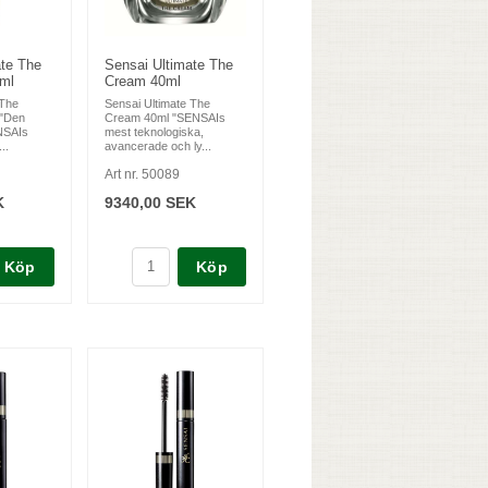
ate The
Sensai Ultimate The
ml
Cream 40ml
 The
Sensai Ultimate The
 "Den
Cream 40ml "SENSAIs
NSAIs
mest teknologiska,
..
avancerade och ly...
Art nr. 50089
K
9340,00 SEK
Köp
Köp