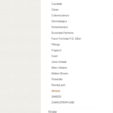
Caudalie
Clean
Colorescience
Dermalogica
Dreamweave
Essential Parfums
Face Formula F.D. Elixir
Filorga
Fugazzi
Gant
Jane Iredale
Marc Inbane
Molton Brown
Powerlite
RevitaLash
Sensai
SWEED
ZARKOPERFUME
Kropp