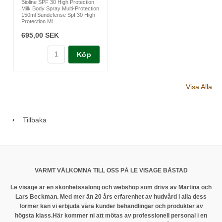
Bioline SPF 30 High Protection
Milk Body Spray Multi-Protection
150ml Sundefense Spf 30 High
Protection Mi...
695,00 SEK
Köp
Visa Alla
Tillbaka
VARMT VÄLKOMNA TILL OSS PÅ LE VISAGE BÅSTAD
Le visage är en skönhetssalong och webshop som drivs av Martina och
Lars Beckman. Med mer än 20 års erfarenhet av hudvård i alla dess
former kan vi erbjuda våra kunder behandlingar och produkter av
högsta klass.
Här kommer ni att mötas av professionell personal i en