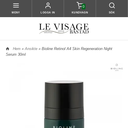
0
MENY
LOGGA IN
KUNDVAGN
SÖK
Hem
»
Ansikte
» Bioline Retinol A4 Skin Regeneration Night
Serum 30ml