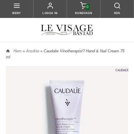
0
MENY
LOGGA IN
KUNDVAGN
SÖK
Hem
»
Ansikte
» Caudalie Vinotherapist? Hand & Nail Cream 75
ml