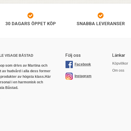
30 DAGARS ÖPPET KÖP
SNABBA LEVERANSER
Följ oss
Länkar
LE VISAGE BÅSTAD
Köpvillkor
Facebook
op som drivs av Martina och
Om oss
 av hudvård i alla dess former
Instagram
 produkter av högsta klass.
Här
ersonal i en harmonisk och
ala Båstad.
s