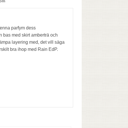
 om
denna parfym dess
en bas med skirt amberträ och
lämpa layering med, det vill säga
ärskilt bra ihop med Rain EdP.