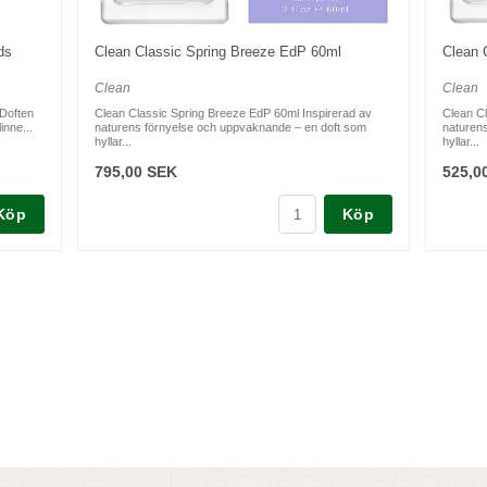
ds
Clean Classic Spring Breeze EdP 60ml
Clean 
Clean
Clean
 Doften
Clean Classic Spring Breeze EdP 60ml Inspirerad av
Clean Cl
inne...
naturens förnyelse och uppvaknande – en doft som
naturen
hyllar...
hyllar...
795,00 SEK
525,0
Köp
Köp