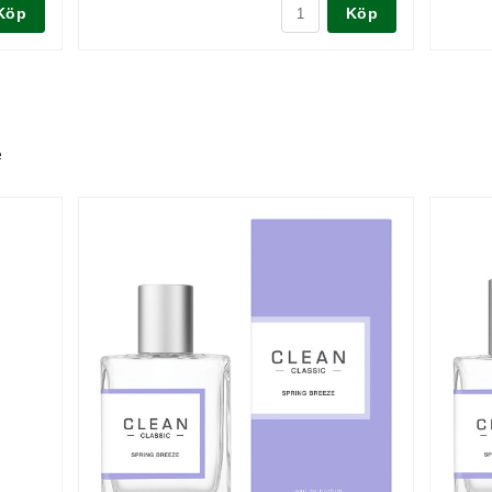
Köp
Köp
e