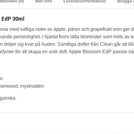
mdömen (0)
Mer info
Leveransinformation
Blogga
m EdP 30ml
nar med saftiga noter av äpple, päron och grapefrukt som ger 
nde personlighet. I hjärtat finns lätta blomnoter som möts av 
röjer sig kvar på huden. Samtliga dofter från Clean går att til
 parfymer för att skapa en unik doft. Apple Blossom EdP passar s
in
mberwood, myskvatten
eganska.