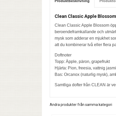
Produktbeskrivning
Produkto
Clean Classic Apple Blosso
Clean Classic Apple Blossom öpp
beroendeframkallande och utmärka
mysk som adderar en mjukhet som d
att du kombinerar två eller flera
Doftnoter
Topp: Äpple, päron, grapefrukt
Hjärta: Pion, freesia, vattnig jasm
Bas: Orcanox (naturlig mysk), a
Samtliga dofter från CLEAN är v
Andra produkter från samma kategori