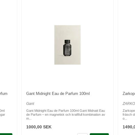
rfum
Gant Midnight Eau de Parfum 100ml
Zarkop
Gant
ZARK
0ml
Gant Midnight Eau de Parfum 100ml Gant Midnatt Eau
Zarkope
ngar
de Parfum – en magnetisk och kraftfull kombination av
fräsch d
m...
o...
1000,00 SEK
1490,