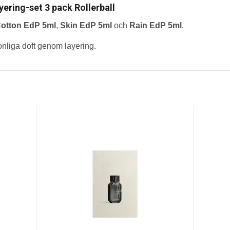
ering-set 3 pack Rollerball
otton EdP 5ml
,
Skin EdP 5ml
och
Rain EdP 5ml
.
nliga doft genom layering.