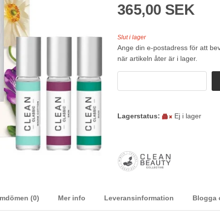
365,00 SEK
Slut i lager
Ange din e-postadress för att be
när artikeln åter är i lager.
Lagerstatus:
Ej i lager
mdömen (0)
Mer info
Leveransinformation
Blogga