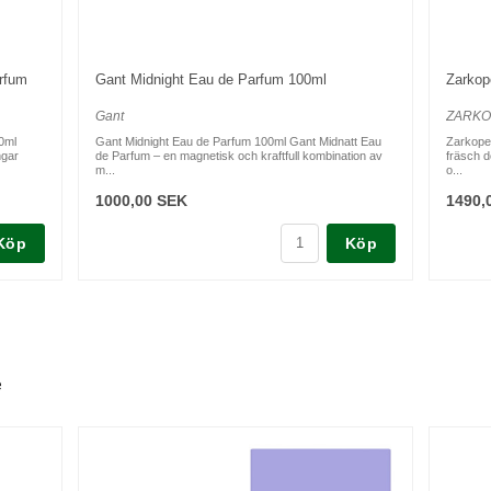
rfum
Gant Midnight Eau de Parfum 100ml
Zarkop
Gant
ZARK
0ml
Gant Midnight Eau de Parfum 100ml Gant Midnatt Eau
Zarkope
ngar
de Parfum – en magnetisk och kraftfull kombination av
fräsch d
m...
o...
1000,00 SEK
1490,
Köp
Köp
e