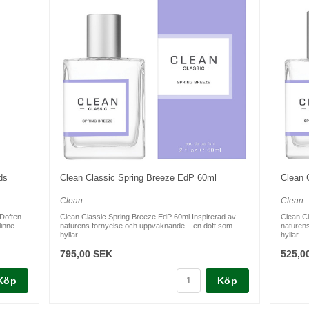
ds
Clean Classic Spring Breeze EdP 60ml
Clean 
Clean
Clean
 Doften
Clean Classic Spring Breeze EdP 60ml Inspirerad av
Clean Cl
inne...
naturens förnyelse och uppvaknande – en doft som
naturen
hyllar...
hyllar...
795,00 SEK
525,0
Köp
Köp