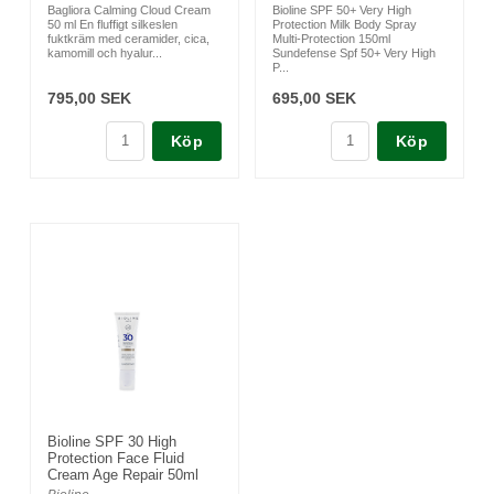
Bagliora Calming Cloud Cream
Bioline SPF 50+ Very High
50 ml En fluffigt silkeslen
Protection Milk Body Spray
fuktkräm med ceramider, cica,
Multi-Protection 150ml
kamomill och hyalur...
Sundefense Spf 50+ Very High
P...
795,00 SEK
695,00 SEK
Köp
Köp
Bioline SPF 30 High
Protection Face Fluid
Cream Age Repair 50ml