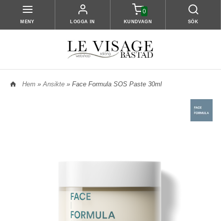
0
MENY
LOGGA IN
KUNDVAGN
SÖK
Hem
»
Ansikte
» Face Formula SOS Paste 30ml