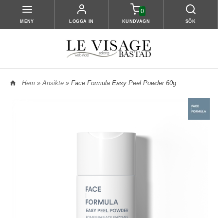
0
MENY
LOGGA IN
KUNDVAGN
SÖK
Hem
»
Ansikte
» Face Formula Easy Peel Powder 60g