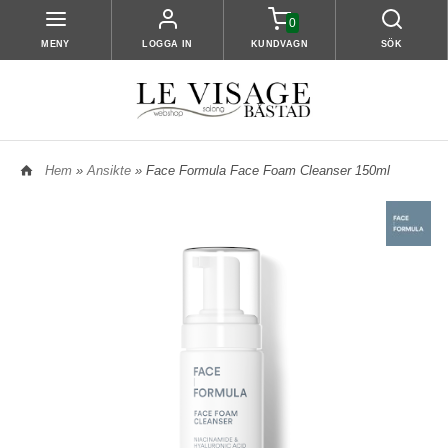
0
MENY
LOGGA IN
KUNDVAGN
SÖK
Hem
»
Ansikte
» Face Formula Face Foam Cleanser 150ml