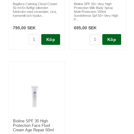
Bagliora Calming Cloud Cream
Bioline SPF 50+ Very High
50 ml En fluffigt silkeslen
Protection Milk Body Spray
fuktkräm med ceramider, cica,
Multi-Protection 150ml
kamomill och hyalur...
Sundefense Spf 50+ Very High
P...
795,00 SEK
695,00 SEK
Köp
Köp
Bioline SPF 30 High
Protection Face Fluid
Cream Age Repair 50ml