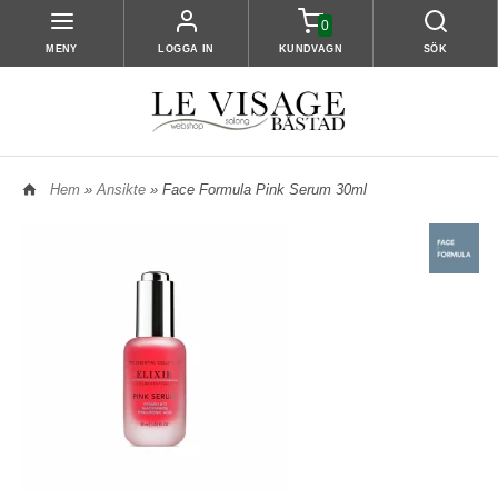
0
MENY
LOGGA IN
KUNDVAGN
SÖK
Hem
»
Ansikte
» Face Formula Pink Serum 30ml