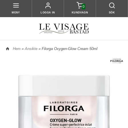
0
MENY
LOGGA IN
KUNDVAGN
SÖK
Hem
»
Ansikte
» Filorga Oxygen-Glow Cream 50ml