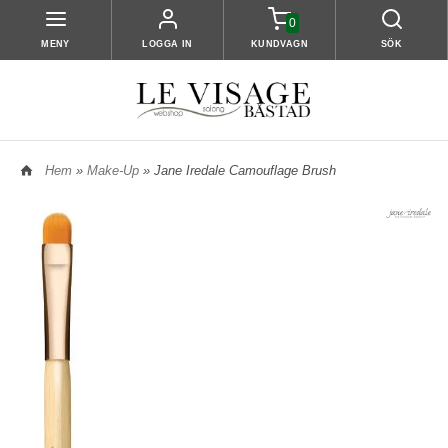
0
MENY
LOGGA IN
KUNDVAGN
SÖK
Hem
»
Make-Up
» Jane Iredale Camouflage Brush