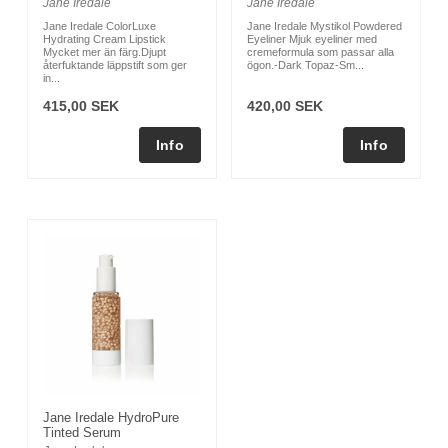
Jane Iredale
Jane Iredale
Jane Iredale ColorLuxe
Jane Iredale Mystikol Powdered
Hydrating Cream Lipstick
Eyeliner Mjuk eyeliner med
Mycket mer än färg.Djupt
cremeformula som passar alla
återfuktande läppstift som ger
ögon.-Dark Topaz-Sm...
in...
415,00 SEK
420,00 SEK
Jane Iredale HydroPure
Tinted Serum