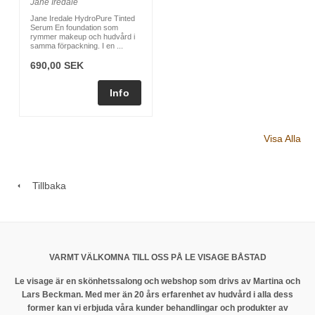
Jane Iredale
Jane Iredale HydroPure Tinted
Serum En foundation som
rymmer makeup och hudvård i
samma förpackning. I en ...
690,00 SEK
Visa Alla
Tillbaka
VARMT VÄLKOMNA TILL OSS PÅ LE VISAGE BÅSTAD
Le visage är en skönhetssalong och webshop som drivs av Martina och
Lars Beckman. Med mer än 20 års erfarenhet av hudvård i alla dess
former kan vi erbjuda våra kunder behandlingar och produkter av