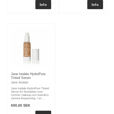
Jane Iredale HydroPure
Tinted Serum
Jane Iredale
Jane Iredale HydroPure Tinted
Serum En foundation som
rymmer makeup och hudvård i
samma förpackning. I en ...
690,00 SEK