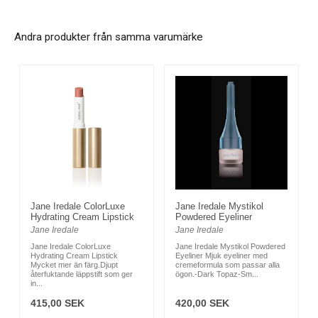
Andra produkter från samma varumärke
Jane Iredale ColorLuxe
Jane Iredale Mystikol
Hydrating Cream Lipstick
Powdered Eyeliner
Jane Iredale
Jane Iredale
Jane Iredale ColorLuxe
Jane Iredale Mystikol Powdered
Hydrating Cream Lipstick
Eyeliner Mjuk eyeliner med
Mycket mer än färg.Djupt
cremeformula som passar alla
återfuktande läppstift som ger
ögon.-Dark Topaz-Sm...
in...
415,00 SEK
420,00 SEK