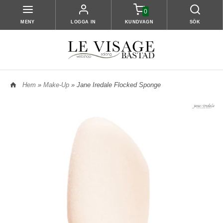
0
MENY
LOGGA IN
KUNDVAGN
SÖK
Hem
»
Make-Up
» Jane Iredale Flocked Sponge