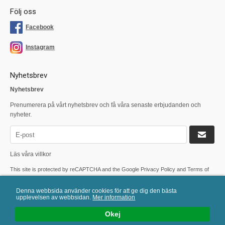
Följ oss
Facebook
Instagram
Nyhetsbrev
Nyhetsbrev
Prenumerera på vårt nyhetsbrev och få våra senaste erbjudanden och
nyheter.
Läs våra villkor
This site is protected by reCAPTCHA and the Google
Privacy Policy
and
Terms of
Service
apply.
Denna webbsida använder cookies för att ge dig den bästa
upplevelsen av webbsidan.
Mer information
Mail:
info@levisage.se
| Tel: 0431-709 33 | E-handelslösning från
Okej
eValent Group