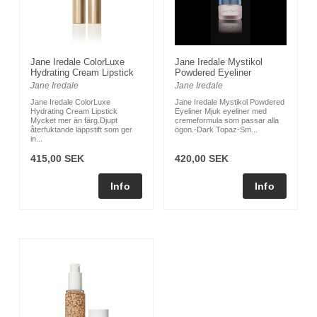
Jane Iredale ColorLuxe
Jane Iredale Mystikol
Hydrating Cream Lipstick
Powdered Eyeliner
Jane Iredale
Jane Iredale
Jane Iredale ColorLuxe
Jane Iredale Mystikol Powdered
Hydrating Cream Lipstick
Eyeliner Mjuk eyeliner med
Mycket mer än färg.Djupt
cremeformula som passar alla
återfuktande läppstift som ger
ögon.-Dark Topaz-Sm...
in...
415,00 SEK
420,00 SEK