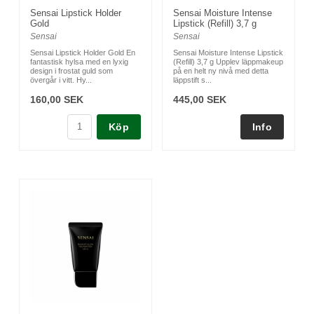
Sensai Lipstick Holder
Sensai Moisture Intense
Gold
Lipstick (Refill) 3,7 g
Sensai
Sensai
Sensai Lipstick Holder Gold En
Sensai Moisture Intense Lipstick
fantastisk hylsa med en lyxig
(Refill) 3,7 g Upplev läppmakeup
design i frostat guld som
på en helt ny nivå med detta
övergår i vitt. Hy...
läppstift s...
160,00 SEK
445,00 SEK
Köp