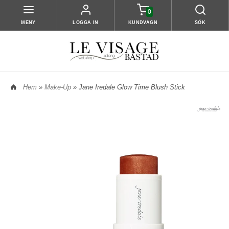
0
MENY
LOGGA IN
KUNDVAGN
SÖK
Hem
»
Make-Up
» Jane Iredale Glow Time Blush Stick