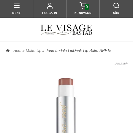
0
MENY
LOGGA IN
KUNDVAGN
SÖK
Hem
»
Make-Up
» Jane Iredale LipDrink Lip Balm SPF15