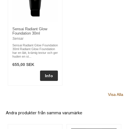
Sensai Radiant Glow
Foundation 30ml
Sensai
Sensai Radiant Glow Foundation
30ml Radiant Glow Foundation
har en lätt, krämig textur och ger
huden en st...
655,00 SEK
Visa Alla
Andra produkter från samma varumärke