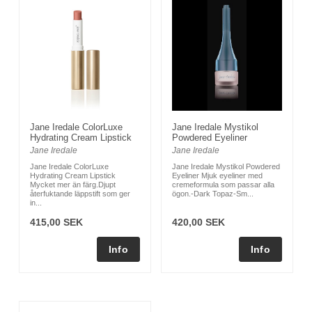
Jane Iredale ColorLuxe
Jane Iredale Mystikol
Hydrating Cream Lipstick
Powdered Eyeliner
Jane Iredale
Jane Iredale
Jane Iredale ColorLuxe
Jane Iredale Mystikol Powdered
Hydrating Cream Lipstick
Eyeliner Mjuk eyeliner med
Mycket mer än färg.Djupt
cremeformula som passar alla
återfuktande läppstift som ger
ögon.-Dark Topaz-Sm...
in...
415,00 SEK
420,00 SEK