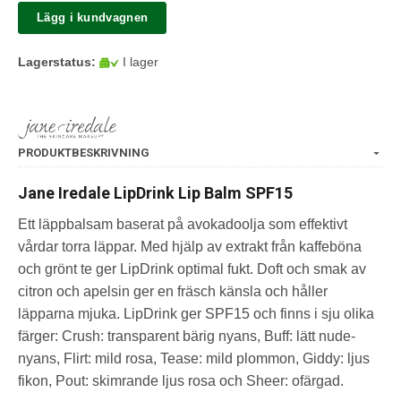
Lägg i kundvagnen
Lagerstatus:
I lager
PRODUKTBESKRIVNING
Jane Iredale LipDrink Lip Balm SPF15
Ett läppbalsam baserat på avokadoolja som effektivt
vårdar torra läppar. Med hjälp av extrakt från kaffeböna
och grönt te ger LipDrink optimal fukt. Doft och smak av
citron och apelsin ger en fräsch känsla och håller
läpparna mjuka. LipDrink ger SPF15 och finns i sju olika
färger: Crush: transparent bärig nyans, Buff: lätt nude-
nyans, Flirt: mild rosa, Tease: mild plommon, Giddy: ljus
fikon, Pout: skimrande ljus rosa och Sheer: ofärgad.