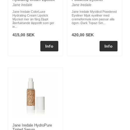
Jane Iredale
Jane Iredale
Jane Iredale ColorLuxe
Jane Iredale Mystikol Powdered
Hydrating Cream Lipstick
Eyeliner Mjuk eyeliner med
Mycket mer än färg.Djupt
cremeformula som passar alla
återfuktande läppstift som ger
ögon.-Dark Topaz-Sm...
in...
415,00 SEK
420,00 SEK
Jane Iredale HydroPure
Tinted Serum