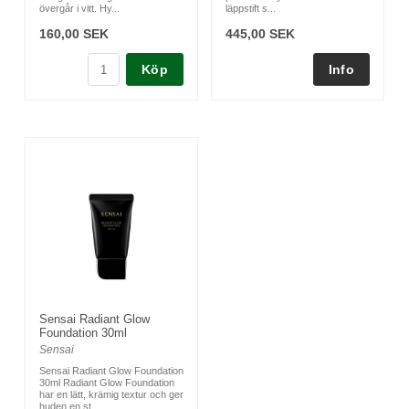
övergår i vitt. Hy...
läppstift s...
160,00 SEK
445,00 SEK
Köp
Sensai Radiant Glow
Foundation 30ml
Sensai
Sensai Radiant Glow Foundation
30ml Radiant Glow Foundation
har en lätt, krämig textur och ger
huden en st...