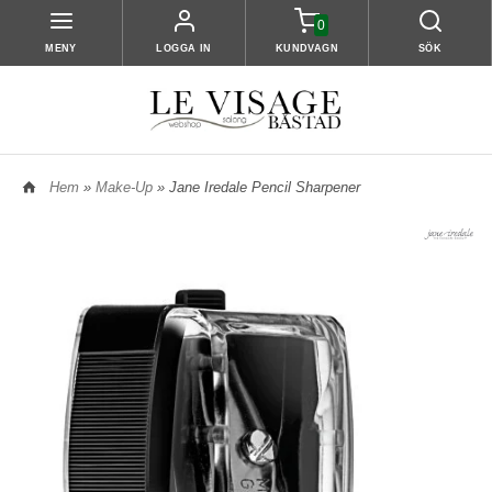
0
MENY
LOGGA IN
KUNDVAGN
SÖK
Hem
»
Make-Up
» Jane Iredale Pencil Sharpener