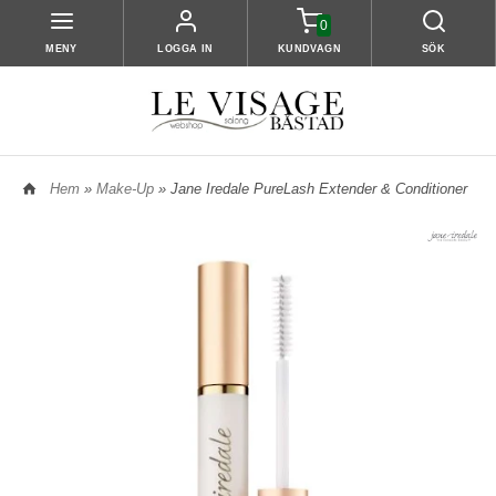
0
MENY
LOGGA IN
KUNDVAGN
SÖK
Hem
»
Make-Up
» Jane Iredale PureLash Extender & Conditioner