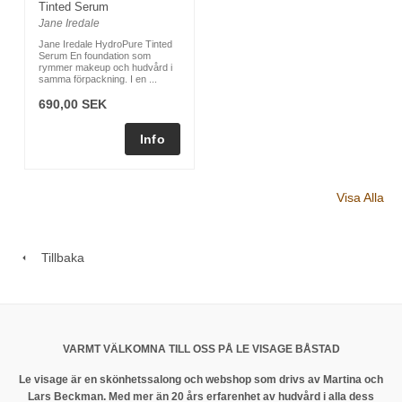
Tinted Serum
Jane Iredale
Jane Iredale HydroPure Tinted
Serum En foundation som
rymmer makeup och hudvård i
samma förpackning. I en ...
690,00 SEK
Visa Alla
Tillbaka
VARMT VÄLKOMNA TILL OSS PÅ LE VISAGE BÅSTAD
Le visage är en skönhetssalong och webshop som drivs av Martina och
Lars Beckman. Med mer än 20 års erfarenhet av hudvård i alla dess