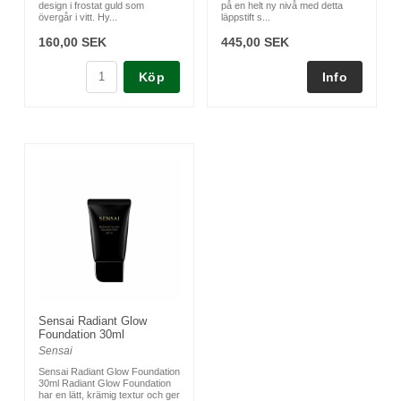
design i frostat guld som
på en helt ny nivå med detta
övergår i vitt. Hy...
läppstift s...
160,00 SEK
445,00 SEK
Köp
Sensai Radiant Glow
Foundation 30ml
Sensai
Sensai Radiant Glow Foundation
30ml Radiant Glow Foundation
har en lätt, krämig textur och ger