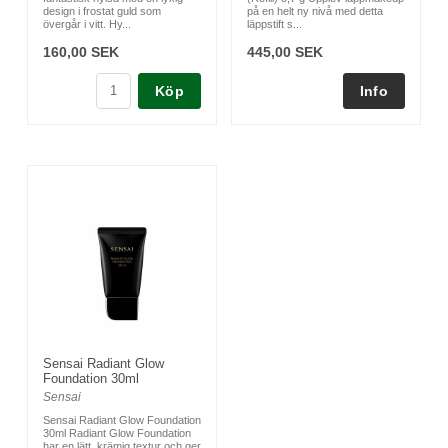
design i frostat guld som
på en helt ny nivå med detta
övergår i vitt. Hy...
läppstift s...
160,00 SEK
445,00 SEK
Köp
Sensai Radiant Glow
Foundation 30ml
Sensai
Sensai Radiant Glow Foundation
30ml Radiant Glow Foundation
har en lätt, krämig textur och ger