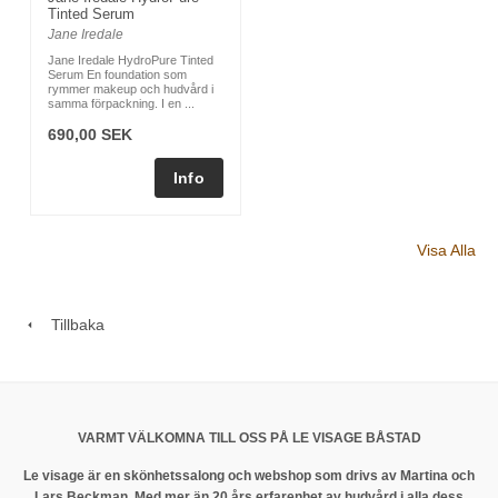
Tinted Serum
Jane Iredale
Jane Iredale HydroPure Tinted
Serum En foundation som
rymmer makeup och hudvård i
samma förpackning. I en ...
690,00 SEK
Visa Alla
Tillbaka
VARMT VÄLKOMNA TILL OSS PÅ LE VISAGE BÅSTAD
Le visage är en skönhetssalong och webshop som drivs av Martina och
Lars Beckman. Med mer än 20 års erfarenhet av hudvård i alla dess