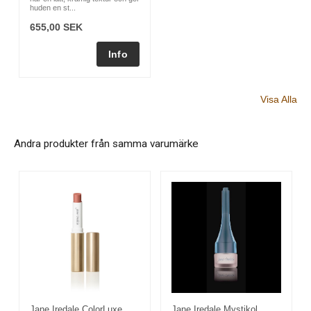
huden en st...
655,00 SEK
Visa Alla
Andra produkter från samma varumärke
Jane Iredale ColorLuxe
Jane Iredale Mystikol