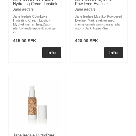
Hydrating Cream Lipstick
Powdered Eyeliner
Jane Iredale
Jane Iredale
Jane Iredale ColorLuxe
Jane Iredale Mystikol Powdered
Hydrating Cream Lipstick
Eyeliner Mjuk eyeliner med
Mycket mer än färg.Djupt
cremeformula som passar alla
återfuktande läppstift som ger
ögon.-Dark Topaz-Sm...
in...
415,00 SEK
420,00 SEK
Jane Iredale HydroPure