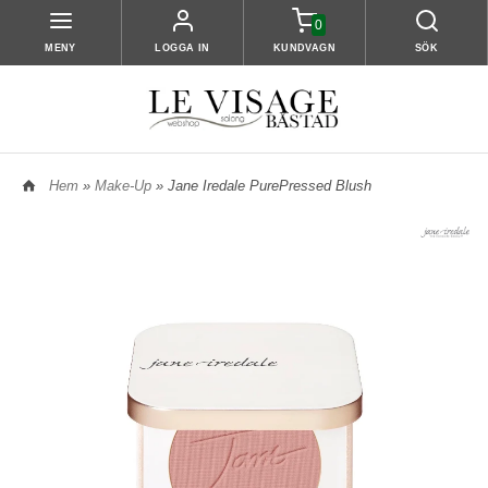
0
MENY
LOGGA IN
KUNDVAGN
SÖK
Hem
»
Make-Up
» Jane Iredale PurePressed Blush