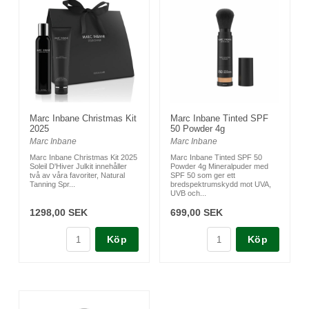
Marc Inbane Christmas Kit
Marc Inbane Tinted SPF
2025
50 Powder 4g
Marc Inbane
Marc Inbane
Marc Inbane Christmas Kit 2025
Marc Inbane Tinted SPF 50
Soleil D'Hiver Julkit innehåller
Powder 4g Mineralpuder med
två av våra favoriter, Natural
SPF 50 som ger ett
Tanning Spr...
bredspektrumskydd mot UVA,
UVB och...
1298,00 SEK
699,00 SEK
Köp
Köp