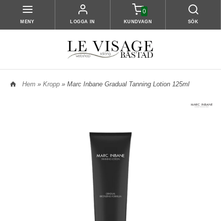
0
MENY
LOGGA IN
KUNDVAGN
SÖK
Hem
»
Kropp
» Marc Inbane Gradual Tanning Lotion 125ml