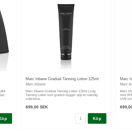
Marc Inbane Gradual Tanning Lotion 125ml
Marc I
Marc Inbane
Marc I
lkit
Marc Inbane Gradual Tanning Lotion 125ml Lyxig
Marc In
Spr...
Tanning Lotion som gradvis bygger upp en naturlig
med SPF
solbränna...
UVB och
699,00 SEK
699,0
Köp
Köp