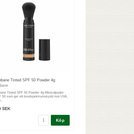
nbane Tinted SPF 50 Powder 4g
nbane
bane Tinted SPF 50 Powder 4g Mineralpuder
 50 som ger ett bredspektrumskydd mot UVA,
...
0 SEK
Köp