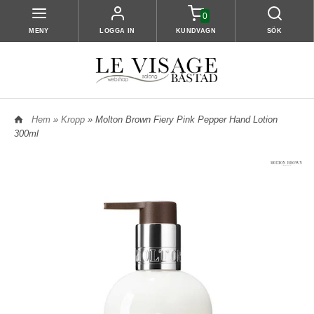
0
MENY
LOGGA IN
KUNDVAGN
SÖK
Hem
»
Kropp
» Molton Brown Fiery Pink Pepper Hand Lotion
300ml