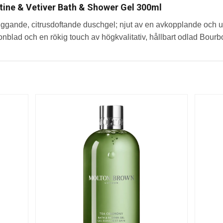
tine & Vetiver Bath & Shower Gel 300ml
iggande, citrusdoftande duschgel; njut av en avkopplande och un
onblad och en rökig touch av högkvalitativ, hållbart odlad Bourbo