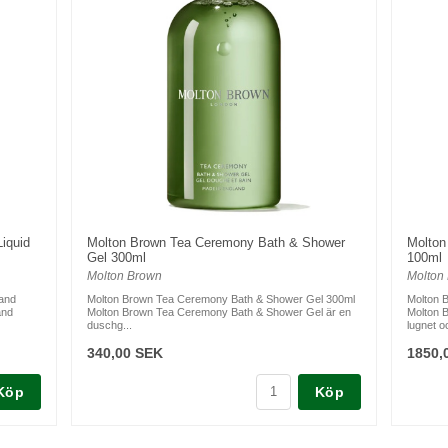
iquid
Molton Brown Tea Ceremony Bath & Shower
Molton
Gel 300ml
100ml
Molton Brown
Molton
Hand
Molton Brown Tea Ceremony Bath & Shower Gel 300ml
Molton 
and
Molton Brown Tea Ceremony Bath & Shower Gel är en
Molton 
duschg...
lugnet o
340,00 SEK
1850,
Köp
Köp