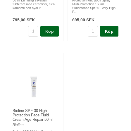
50 ml En fluffigt silkeslen
Protection Milk Body Spray
fuktkräm med ceramider, cica,
Multi-Protection 150ml
kamomill och hyalur...
Sundefense Spf 50+ Very High
P...
795,00 SEK
695,00 SEK
Köp
Köp
Bioline SPF 30 High
Protection Face Fluid
Cream Age Repair 50ml
Bioline