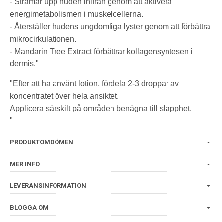
- Stramar upp huden inifrån genom att aktivera
energimetabolismen i muskelcellerna.
- Återställer hudens ungdomliga lyster genom att förbättra
mikrocirkulationen.
- Mandarin Tree Extract förbättrar kollagensyntesen i
dermis."
"Efter att ha använt lotion, fördela 2-3 droppar av
koncentratet över hela ansiktet.
Applicera särskilt på områden benägna till slapphet.
"
PRODUKTOMDÖMEN
MER INFO
LEVERANSINFORMATION
BLOGGA OM