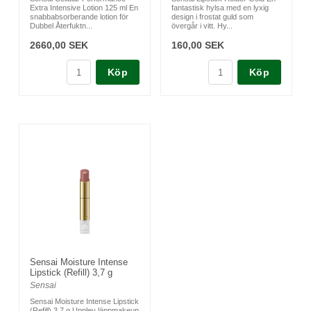
Extra Intensive Lotion 125 ml En
fantastisk hylsa med en lyxig
snabbabsorberande lotion för
design i frostat guld som
Dubbel Återfuktn...
övergår i vitt. Hy...
2660,00 SEK
160,00 SEK
Köp
Köp
Sensai Moisture Intense
Lipstick (Refill) 3,7 g
Sensai
Sensai Moisture Intense Lipstick
(Refill) 3,7 g Upplev läppmakeup