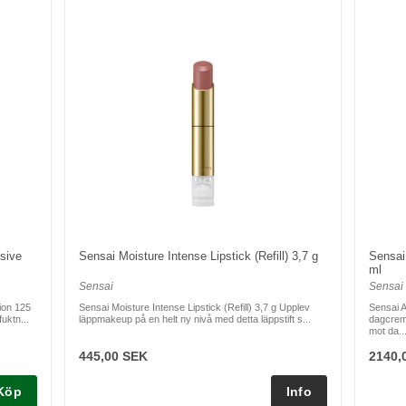
nsive
Sensai Moisture Intense Lipstick (Refill) 3,7 g
Sensai
ml
Sensai
Sensai
ion 125
Sensai Moisture Intense Lipstick (Refill) 3,7 g Upplev
Sensai 
uktn...
läppmakeup på en helt ny nivå med detta läppstift s...
dagcrem
mot da..
445,00 SEK
2140,
Köp