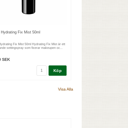
 Hydrating Fix Mist 50ml
ydrating Fix Mist 50ml Hydrating Fix Mist är ett
ande settingspray som fixerar makeupen oc...
0 SEK
Köp
Visa Alla