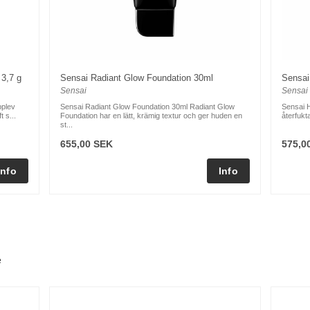
 3,7 g
Sensai Radiant Glow Foundation 30ml
Sensai
Sensai
Sensai
pplev
Sensai Radiant Glow Foundation 30ml Radiant Glow
Sensai H
 s...
Foundation har en lätt, krämig textur och ger huden en
återfukt
st...
655,00 SEK
575,0
e