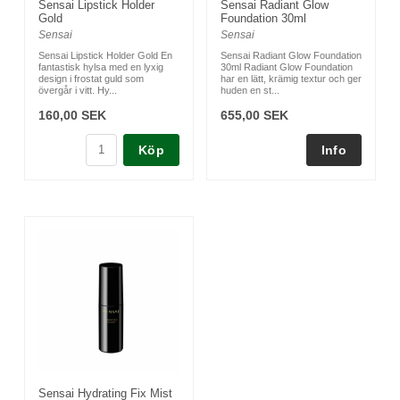
Sensai Lipstick Holder
Sensai Radiant Glow
Gold
Foundation 30ml
Sensai
Sensai
Sensai Lipstick Holder Gold En
Sensai Radiant Glow Foundation
fantastisk hylsa med en lyxig
30ml Radiant Glow Foundation
design i frostat guld som
har en lätt, krämig textur och ger
övergår i vitt. Hy...
huden en st...
160,00 SEK
655,00 SEK
Köp
Sensai Hydrating Fix Mist