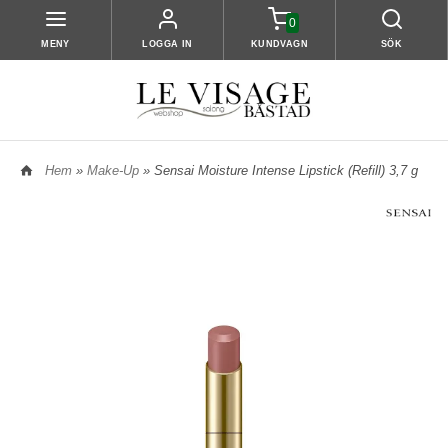
0
MENY
LOGGA IN
KUNDVAGN
SÖK
Hem
»
Make-Up
» Sensai Moisture Intense Lipstick (Refill) 3,7 g