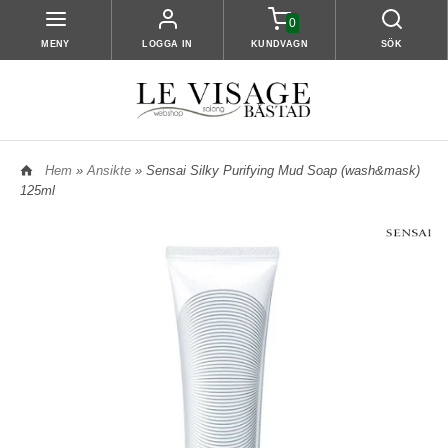
0
MENY
LOGGA IN
KUNDVAGN
SÖK
Hem
»
Ansikte
» Sensai Silky Purifying Mud Soap (wash&mask)
125ml