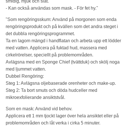
smidig, mjuk och slät.
- Kan också användas som mask. - För fet hy."
"Som rengöringsskum: Använd på morgonen som enda
rengöringsprodukt och på kvällen som det andra steget i
det dubbla rengöringsprogrammet.
Ta en lagom mängd i handflatan och arbeta upp ett lödder
med vatten. Applicera på fuktad hud, massera med
cirkelrörelser, speciellt på problemområden.
Avlägsna med en Sponge Chief (tvättduk) och skölj noga
med ljummet vatten.
Dubbel Rengöring:
Steg 1: Avlägsna oljebaserade orenheter och make-up.
Steg 2: Ta bort smuts och döda hudceller med
mikroexfolierande ansiktstvål.
Som en mask: Använd vid behov.
Applicera ett 1 mm tjockt lager över hela ansiktet eller på
problemområden och låt verka i cirka 5 minuter.