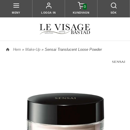
0
MENY
LOGGA IN
KUNDVAGN
SÖK
Hem
»
Make-Up
» Sensai Translucent Loose Powder