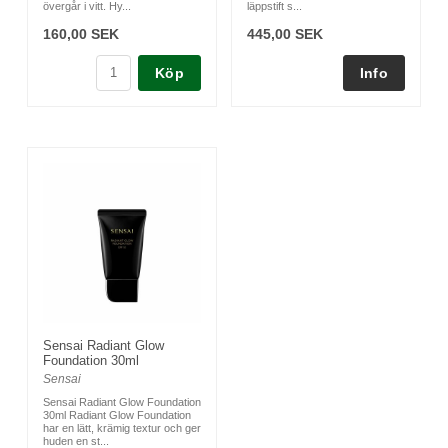
övergår i vitt. Hy...
läppstift s...
160,00 SEK
445,00 SEK
Köp
Sensai Radiant Glow
Foundation 30ml
Sensai
Sensai Radiant Glow Foundation
30ml Radiant Glow Foundation
har en lätt, krämig textur och ger
huden en st...