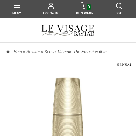
0
MENY
LOGGA IN
KUNDVAGN
SÖK
Hem
»
Ansikte
» Sensai Ultimate The Emulsion 60ml