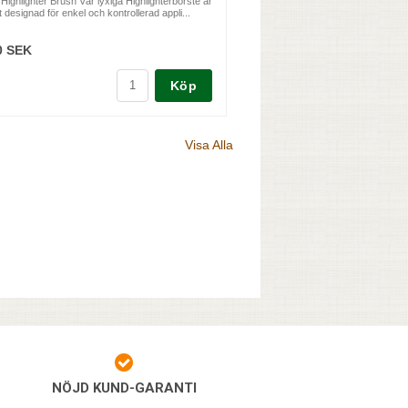
ghlighter Brush Vår lyxiga Highlighterborste är
 designad för enkel och kontrollerad appli...
0 SEK
Köp
Visa Alla
NÖJD KUND-GARANTI