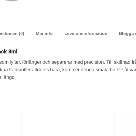
mdömen (0)
Mer info
Leveransinformation
Blogga
ack 8ml
som lyfter, förlänger och separerar med precision. Till skillnad 
ina fransrötter alldeles bara, kommer denna smala borste åt varje 
h längd