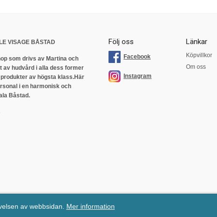
Följ oss
Länkar
LE VISAGE BÅSTAD
Köpvillkor
Facebook
op som drivs av Martina och
Om oss
 av hudvård i alla dess former
Instagram
 produkter av högsta klass.
Här
ersonal i en harmonisk och
ala Båstad.
s
evelsen av webbsidan.
Mer information
Mail:
info@levisage.se
| Tel: 0431-709 33 | E-handelslösning från
eValent Group