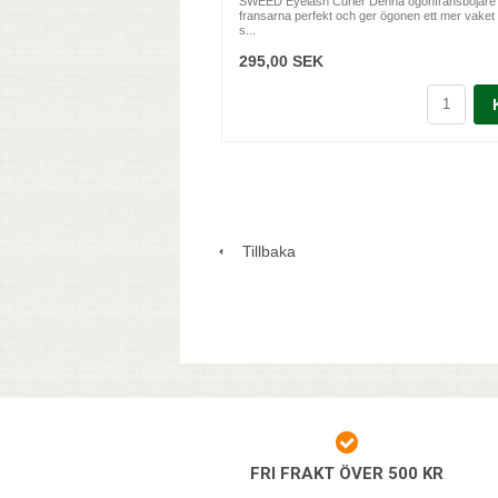
SWEED Eyelash Curler Denna ögonfransböjare
fransarna perfekt och ger ögonen ett mer vaket 
s...
295,00 SEK
Tillbaka
FRI FRAKT ÖVER 500 KR