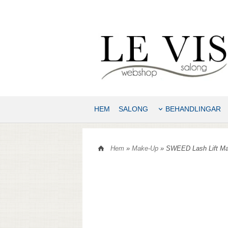
HEM
SALONG
BEHANDLINGAR
Hem
»
Make-Up
» SWEED Lash Lift Ma