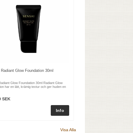
 Radiant Glow Foundation 30ml
Radiant Glow Foundation 30ml Radiant Glow
on har en lätt, krämig textur och ger huden en
0 SEK
Visa Alla