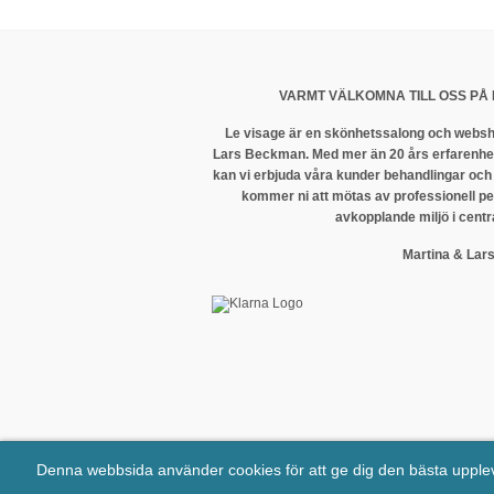
VARMT VÄLKOMNA TILL OSS PÅ 
Le visage är en skönhetssalong och websh
Lars Beckman. Med mer än 20 års erfarenhet
kan vi erbjuda våra kunder behandlingar och
kommer ni att mötas av professionell p
avkopplande miljö i centr
Martina & Lar
Denna webbsida använder cookies för att ge dig den bästa uppl