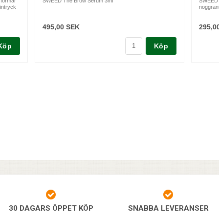
 formar
SWEED The Brow Serum 3ml
SWEED Hi
intryck
noggrant
495,00 SEK
295,0
Köp
Köp
30 DAGARS ÖPPET KÖP
SNABBA LEVERANSER