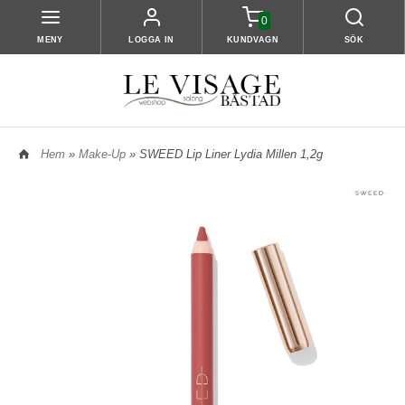
0
MENY
LOGGA IN
KUNDVAGN
SÖK
Hem
»
Make-Up
» SWEED Lip Liner Lydia Millen 1,2g