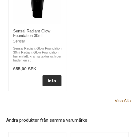
Sensai Radiant Glow
Foundation 30ml
Sensai
Sensai Radiant Glow Foundation
30ml Radiant Glow Foundation
har en lätt, krämig textur och ger
huden en st...
655,00 SEK
Visa Alla
Andra produkter från samma varumärke