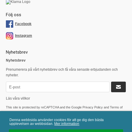
Följ oss
Facebook
Instagram
Nyhetsbrev
Nyhetsbrev
Prenumerera på vårt nyhetsbrev och få våra senaste erbjudanden och
nyheter.
Läs våra villkor
This site is protected by reCAPTCHA and the Google
Privacy Policy
and
Terms of
Service
apply.
Denna webbsida använder cookies för att ge dig den bästa
upplevelsen av webbsidan.
Mer information
Mail:
info@levisage.se
| Tel: 0431-709 33 | E-handelslösning från