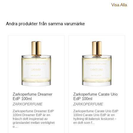
Visa Alla
Andra produkter från samma varumärke
Zarkoperfume Dreamer
Zarkoperfume Carate Urio
EdP 100ml
EdP 100ml
ZARKOPERFUME
ZARKOPERFUME
Zarkoperfume Dreamer EdP
Zarkoperfume Carate Urio EdP
100ml Dreamer EdP är en
100ml Carate Urio EdP är en
fräsch doft inspirerad av
hyllning till italiensk livskonst –
gränslandet mellan verklighet
en doft som f...
o...