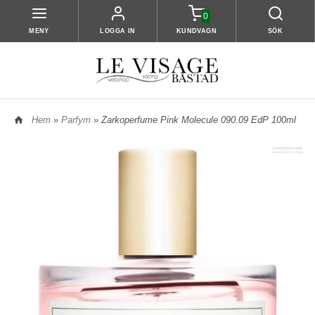
0
MENY
LOGGA IN
KUNDVAGN
SÖK
Hem
»
Parfym
» Zarkoperfume Pink Molecule 090.09 EdP 100ml