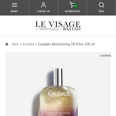
0
MENY
LOGGA IN
KUNDVAGN
SÖK
Hem
»
Ansikte
» Caudalie Moisturizing Oil Elixir 100 ml