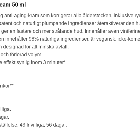
ream 50 ml
 anti-aging-kräm som korrigerar alla ålderstecken, inklusive ryn
t patent och naturligt plumpande ingredienser återaktiverar d
h ger en fastare och mer strålande hud. Innehåller även viniferin
n innehåller 98% naturliga ingredienser, är vegansk, icke-kom
 designad för att minska avfall.
 och förlorad volym
effekt synlig inom 3 minuter*
nkor**
lliga.
agar.
tällelse, 43 frivilliga, 56 dagar.