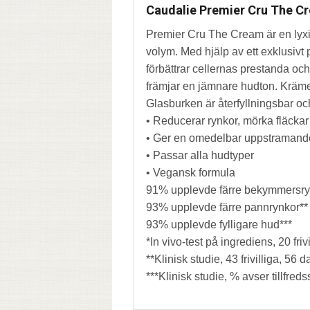
Caudalie Premier Cru The C
Premier Cru The Cream är en lyxig
volym. Med hjälp av ett exklusiv
förbättrar cellernas prestanda oc
främjar en jämnare hudton. Kräme
Glasburken är återfyllningsbar och
• Reducerar rynkor, mörka fläckar
• Ger en omedelbar uppstramande 
• Passar alla hudtyper
• Vegansk formula
91% upplevde färre bekymmersry
93% upplevde färre pannrynkor**
93% upplevde fylligare hud***
*In vivo-test på ingrediens, 20 frivi
**Klinisk studie, 43 frivilliga, 56 d
***Klinisk studie, % avser tillfredss