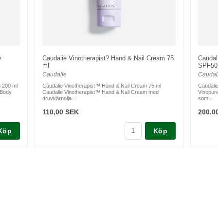
y
Caudalie Vinotherapist? Hand & Nail Cream 75
Caudali
ml
SPF50
Caudalie
Caudal
n 200 ml
Caudalie Vinotherapist™ Hand & Nail Cream 75 ml
Caudalie
 Body
Caudalie Vinotherapist™ Hand & Nail Cream med
Vinopure
druvkärnolja...
som...
110,00 SEK
200,0
Köp
Köp