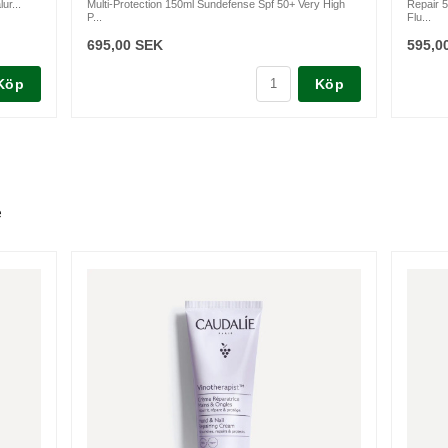
ur...
Multi-Protection 150ml Sundefense Spf 50+ Very High
Repair 
P...
Flu...
695,00 SEK
595,0
Köp
Köp
e