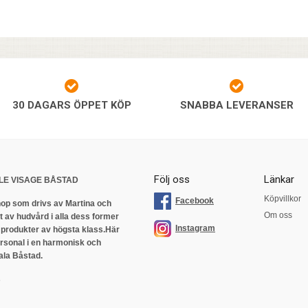
30 DAGARS ÖPPET KÖP
SNABBA LEVERANSER
Följ oss
Länkar
LE VISAGE BÅSTAD
Köpvillkor
Facebook
op som drivs av Martina och
Om oss
 av hudvård i alla dess former
Instagram
 produkter av högsta klass.
Här
ersonal i en harmonisk och
ala Båstad.
s