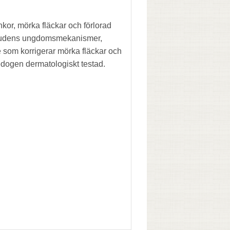
kor, mörka fläckar och förlorad
en hudens ungdomsmekanismer,
e som korrigerar mörka fläckar och
edogen dermatologiskt testad.