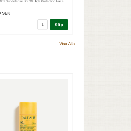
50ml Sundefense Spf 30 High Protection Face
0 SEK
Köp
Visa Alla