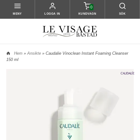
0
MENY
LOGGA IN
KUNDVAGN
SÖK
Hem
»
Ansikte
» Caudalie Vinoclean Instant Foaming Cleanser
150 ml