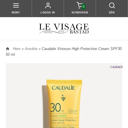
0
MENY
LOGGA IN
KUNDVAGN
SÖK
Hem
»
Ansikte
» Caudalie Vinosun High Protection Cream SPF30
50 ml