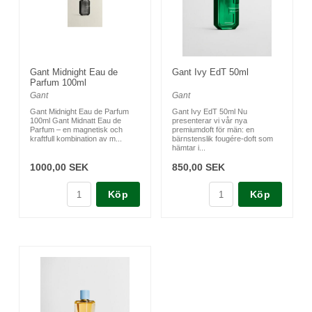
Gant Midnight Eau de
Gant Ivy EdT 50ml
Parfum 100ml
Gant
Gant
Gant Midnight Eau de Parfum
Gant Ivy EdT 50ml Nu
100ml Gant Midnatt Eau de
presenterar vi vår nya
Parfum – en magnetisk och
premiumdoft för män: en
kraftfull kombination av m...
bärnstenslik fougére-doft som
hämtar i...
1000,00 SEK
850,00 SEK
Köp
Köp