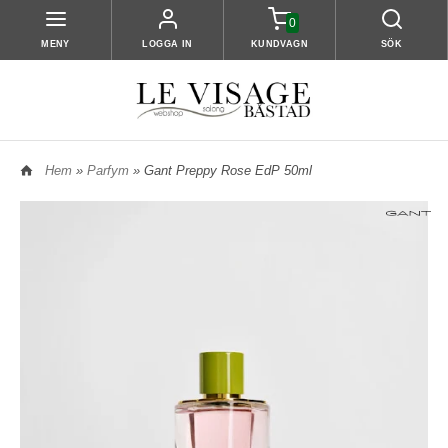
0
MENY
LOGGA IN
KUNDVAGN
SÖK
Hem
»
Parfym
» Gant Preppy Rose EdP 50ml