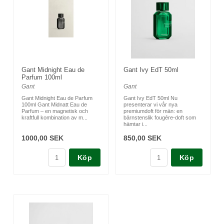
Gant Midnight Eau de
Gant Ivy EdT 50ml
Parfum 100ml
Gant
Gant
Gant Midnight Eau de Parfum
Gant Ivy EdT 50ml Nu
100ml Gant Midnatt Eau de
presenterar vi vår nya
Parfum – en magnetisk och
premiumdoft för män: en
kraftfull kombination av m...
bärnstenslik fougére-doft som
hämtar i...
1000,00 SEK
850,00 SEK
Köp
Köp