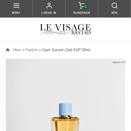
0
MENY
LOGGA IN
KUNDVAGN
SÖK
Hem
»
Parfym
» Gant Sunset Club EdP 50ml