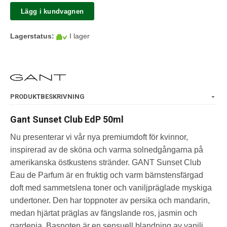
Lägg i kundvagnen
Lagerstatus:
I lager
PRODUKTBESKRIVNING
Gant Sunset Club EdP 50ml
Nu presenterar vi vår nya premiumdoft för kvinnor,
inspirerad av de sköna och varma solnedgångarna på
amerikanska östkustens stränder. GANT Sunset Club
Eau de Parfum är en fruktig och varm bärnstensfärgad
doft med sammetslena toner och vaniljpräglade myskiga
undertoner. Den har toppnoter av persika och mandarin,
medan hjärtat präglas av fängslande ros, jasmin och
gardenia. Basnoten är en sensuell blandning av vanilj