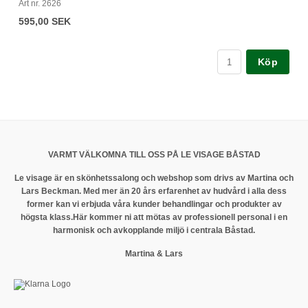
Ar
Art nr. 2626
1
595,00 SEK
Köp
VARMT VÄLKOMNA TILL OSS PÅ LE VISAGE BÅSTAD
Le visage är en skönhetssalong och webshop som drivs av Martina och
Lars Beckman. Med mer än 20 års erfarenhet av hudvård i alla dess
former kan vi erbjuda våra kunder behandlingar och produkter av
högsta klass.
Här kommer ni att mötas av professionell personal i en
harmonisk och avkopplande miljö i centrala Båstad.
Martina & Lars