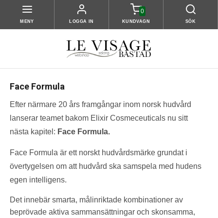
0
MENY
LOGGA IN
KUNDVAGN
SÖK
Face Formula
Efter närmare 20 års framgångar inom norsk hudvård
lanserar teamet bakom Elixir Cosmeceuticals nu sitt
nästa kapitel:
Face Formula.
Face Formula är ett norskt hudvårdsmärke grundat i
övertygelsen om att hudvård ska samspela med hudens
egen intelligens.
Det innebär smarta, målinriktade kombinationer av
beprövade aktiva sammansättningar och skonsamma,